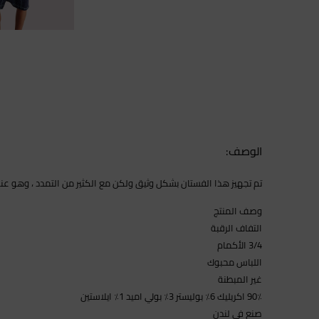
الوصف:
تم تجهيز هذا الفستان بشكل وثيق ولكن مع الكثير من التمدد ، وهو ع
وصف المنتج
التفاف الرقبة
3/4 الأكمام
اللباس محبوك
غير المبطنة
90٪ اكريليك 6٪ بوليستر 3٪ بولي اميد 1٪ ايلاستين
صنع في لندن