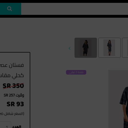
فستان عصر
فقط 2 تبقى
كحلي مقاس
SR 350
وفّرت SR 257
SR 93
(السعر شامل ضريب
1
العدد