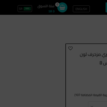
0
سلة التسوق
SR
ENGLISH
تسجيل الدخول / سجل
SR 0
ي مزخرف لون
 8
ة القيمة المضافة 107)