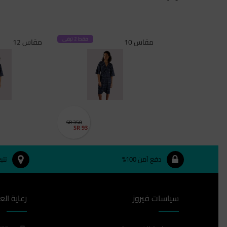
فقط 2 تبقى
مقاس 10
مقاس 12
SR 350
SR 93
دفع آمن 100%
تتب
سياسات فيروز
رعاية الع