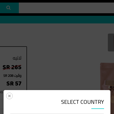
لاتيه
SR 265
وفّرت SR 208
SR 57
(السعر شامل ضريب
SELECT COUNTRY
1
العدد