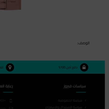
الوصف:
دفع آمن 100%
تتب
سياسات فيروز
رعاية الع
سياسة الخصوصية
+966557080903
سياسة الاستبدال والاسترجاع
.com