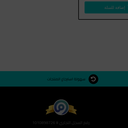
إضافة للسلة
سهولة استرجاع المنتجات
رقم السجل التجاري # 1010898726