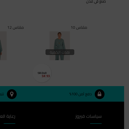
صنع في لندن
مقاس 10
مقاس 12
نفذت الكمية
SR 240
SR 93
دفع آمن 100%
تتب
سياسات فيروز
رعاية الع