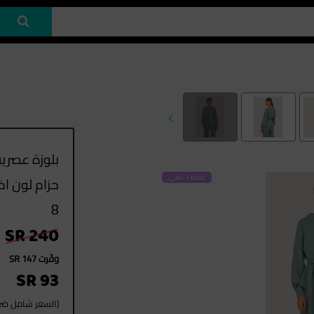
بلوزة عصري
فقط 1 تبقى
حزام لون ا
8
SR 240
وفّرت SR 147
SR 93
(السعر شامل ضريب