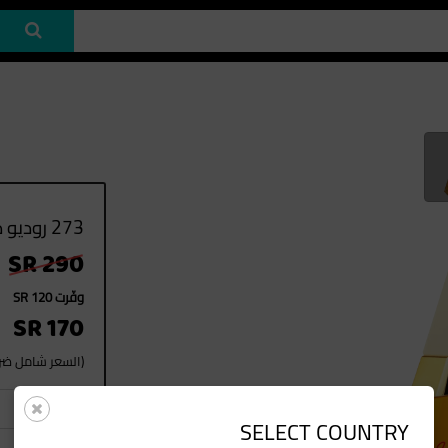
273 روديو درايف 75ML EDP
SR 290
وفّرت SR 120
SR 170
(السعر شامل ضريب
1
العدد
SELECT COUNTRY