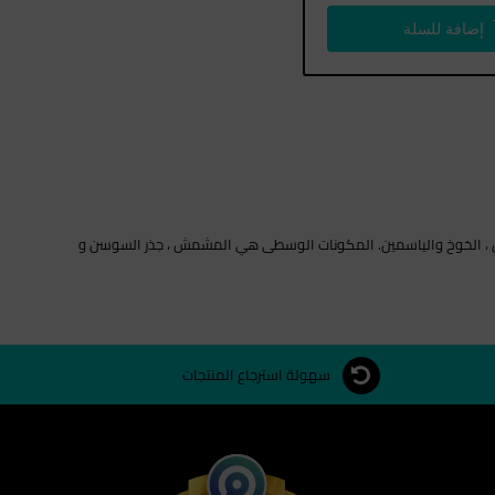
إضافة للسلة
 عام 1989. أهم الملاحظات هي مسك الروم ، الغردينيا ، البرقوق ، الخوخ والياسمين. المكونات الوسطى هي المشمش ، جذر السوسن و
سهولة استرجاع المنتجات