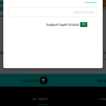
المملكة العربية السعودية
273 روديو درايف من فريد هايمان هو عطر أورينتال فلورز للنساء. تم إطلاق 273 روديو درايف في
لهند والأرز.
ع طلبك
برنامج الولاء
ملاء
تابعونا عبر