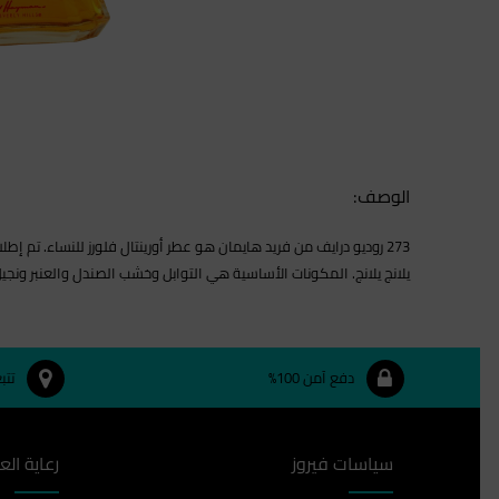
الوصف:
يلانج يلانج. المكونات الأساسية هي التوابل وخشب الصندل والعنبر ونجيل ا
دفع آمن 100%
تتب
سياسات فيروز
رعاية الع