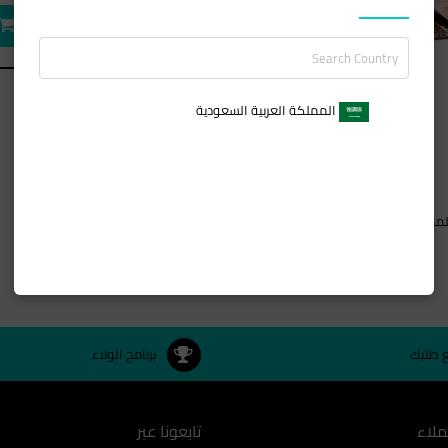
المملكة العربية السعودية
لممزوجة برحيق زهري ربيعية .
ع طلبك
برنامج الولاء
ملاء
تابعونا عبر