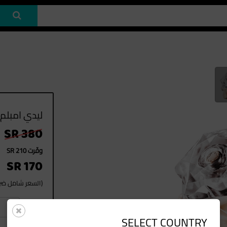
ليدي امبلم 75ML EDP
SR 380
وفّرت SR 210
SR 170
(السعر شامل ضريب
1
العدد
SELECT COUNTRY