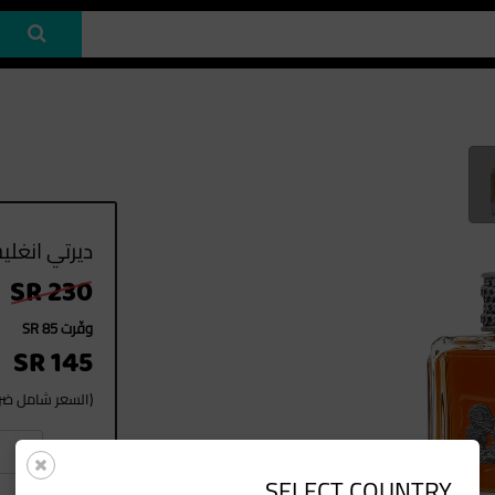
ديرتي انغليش L EDT
SR 230
وفّرت SR 85
SR 145
(السعر شامل ضريب
1
العدد
SELECT COUNTRY