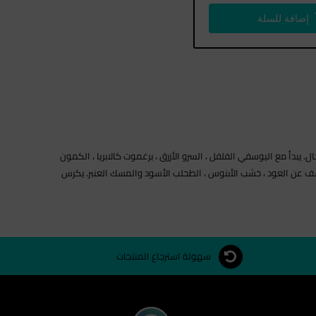
إضافة للسلة
Dirty هي أول عطر للرجال من تصميم بيت العصرية Juicy Couture. سيكون العطر متوفرًا في مارس 2008بحجك 100 مل. تم إصدار Dirty English للرجال. يبدأ مع اليوسفي الفلفل ، السرو الأزرق ، برغموت كالابريا ، الكمون
كشف عن العود ، خشب الأبنوس ، الطحلب الأسود والمسك العنبر. يكرس
سهولة استرجاع المنتجات