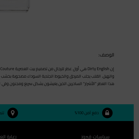
الوصف:
والهيل. القلب يجلب المردق والخيوط الجلدية السوداء مصحوبة بخشب الص
هذا العطر "الأشرار" الساحرين الذين يعيشون بشكل سريع ومجنون وفي ا
دفع آمن 100%
تتب
سياسات فيروز
رعاية الع