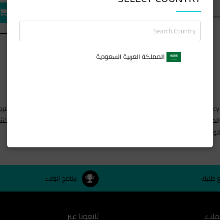
المملكة العربية السعودية
إن  English
ندل والأرز الأطلس وجذر نجيل الهند الذي يخلق تأثيرا مميتا ، في حين أن القاعدة ت
لوقت الحالي.
ع طلبك
برنامج الولاء
ملاء
تابعونا عبر