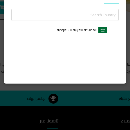
المملكة العربية السعودية
عطر رومبا من تيد لابيدوس هو عطر أورينتال فلورال للنساء. تم تجهيز رومبا في عام 1989. المكونات العليا هي البرغم
 والورد. المكونات الأساسية هي برامبر، فانيليا، جلد، فول التونكا، الباتشولي، المسك، 
ع طلبك
برنامج الولاء
ملاء
تابعونا عبر