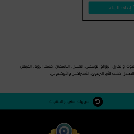
إضافة للسلة
وت، البرقوق، الريحان، الكرز، زهر البرتقال، التوت، والميرل. الروائح الوسطى: العسل ، الياسمين ، مسك الروم ، القرنفل
خشب الصندل، خشب الأرز، البرقوق، الأسبراكس والأوكموس.
سهولة استرجاع المنتجات