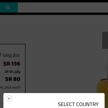
عطر رومبا 100ML EDT
SR 136
وفّرت SR 56
SR 80
(السعر شامل ضريب
1
العدد
SELECT COUNTRY