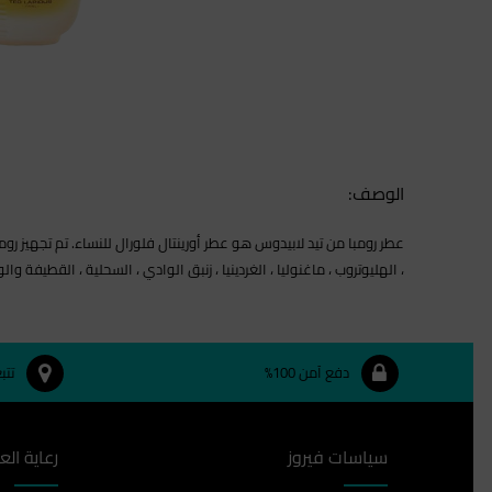
الوصف:
، الهليوتروب ، ماغنوليا ، الغردينيا ، زنبق الوادي ، السحلية ، القطيفة
دفع آمن 100%
تتب
سياسات فيروز
رعاية الع