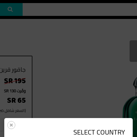
جاقور قرين 00ML EDT
SR 195
وفّرت SR 130
SR 65
(السعر شامل ضريب
1
العدد
SELECT COUNTRY