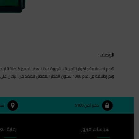
الوصف:
تقدم لك علامة جاكوار التجارية الشهيرة هذا العطر المميز كإضافة لإنجاز
وتم إطلاقه في عام 1988 ليكون العطر المفضل للعديد من الرجال على مستوى العالم بأسره. يأتيك هذا العطر بقنينة خضراء شفافة بغطاء باللون الفضي والتي تم تصميمها
دفع آمن 100%
تتب
سياسات فيروز
رعاية الع