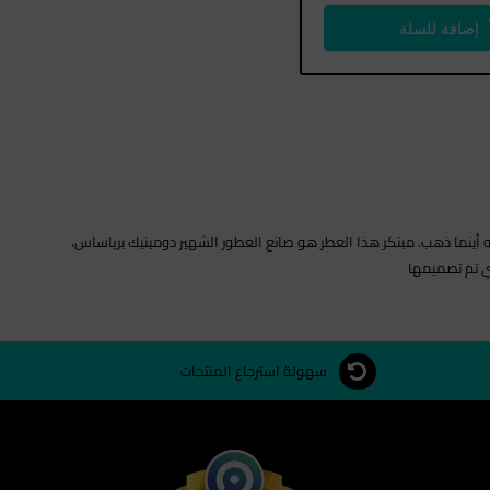
إضافة للسلة
إليه أينما ذهب. مبتكر هذا العطر هو صانع العطور الشهير دومينيك برياساس،
سهولة استرجاع المنتجات