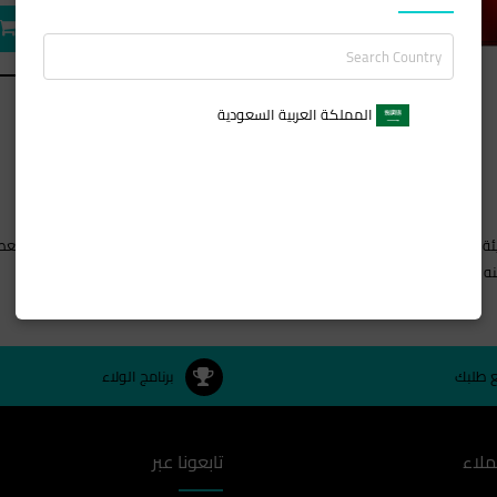
المملكة العربية السعودية
 الحلو والبتشول واللبان والجاوي. هذا العطر هو الخيار الافضل للرجال ايضا.
ع طلبك
برنامج الولاء
ملاء
تابعونا عبر