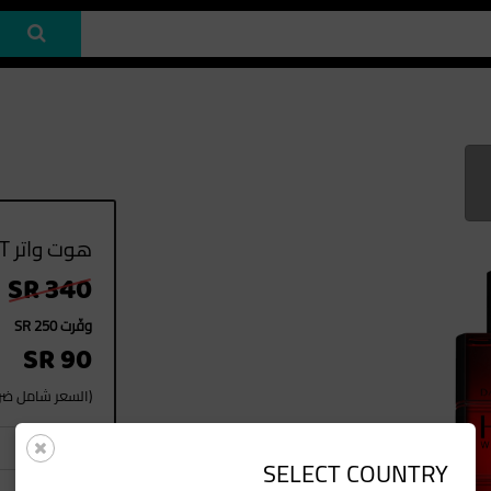
هوت واتر 110ML EDT
SR 340
وفّرت SR 250
SR 90
(السعر شامل ضريب
1
العدد
SELECT COUNTRY