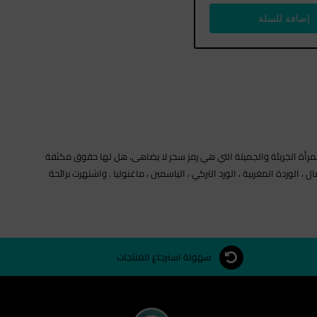
إضافة للسلة
ية، توم فورد فيلفيت أوركيد أو دو برفوم ملفوفة في الغموض والغموض. هذا التوقيع الزهري الشرقي ، الذي أدخله في عام 2014 ، هو للمرأة الجريئة والجميلة التي هي رمز سحر لا يضاهى. هل لها حقوق مكثفة
الوردة المغربية ، الورد التركي ، الياسمين ، ماغنوليا . واشتهرت برائحة
سهولة استرجاع المنتجات