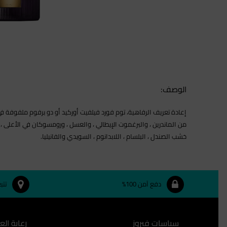
الوصف:
من الماندرين ، والبرغموت الإيطالي ، والعسل ، ورومسوكان في الأعلى ، و
خشب الصندل ، البلسام ، اللابدانوم ، السويدي والفانيليا.
دفع آمن 100%
تتب
سياسات فيروز
رعاية الع