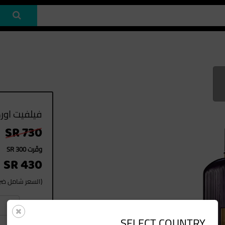
فيلفيت اوركيد EDP
SR 730
وفّرت SR 300
SR 430
(السعر شامل ضريب
1
العدد
SELECT COUNTRY