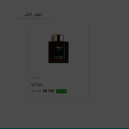
اظهار الكل
سيراكو
سيراكو
SR 190
SR 135
29% Off