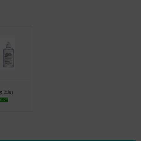
ريبلكا 
% Off