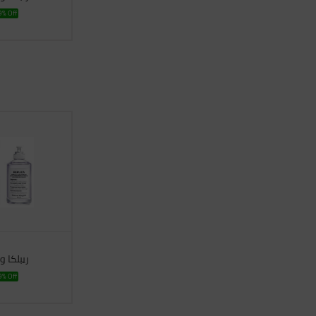
% Off
ريبلكا 
% Off