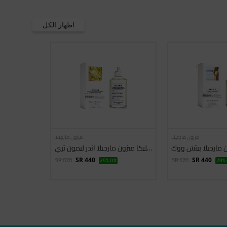
اظهار الكل
ميزون مارجيلا
ميزون مارجيلا
ون مارجيلا بيتش ووك
ريبليكا ميزون مارجيلا اندر ليمون تري
SR 620
SR 620
SR 440
29% Off
SR 440
29% 