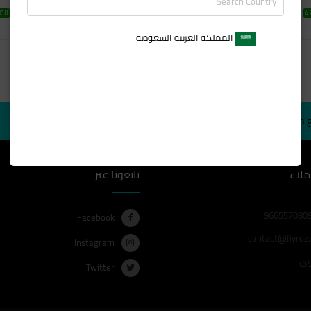
SR 950
SR 950
Off
SR 550
42% Off
SR 550
42
المملكة العربية السعودية
ع طلبك
برنامج الولاء
ملاء
تابعونا عبر
Facebook
contact@fiyroz
Instagram
ى
Twitter