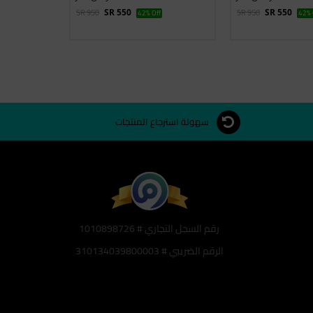
SR 950
SR 950
SR 550
42% Off
SR 550
42% 
سهولة استرجاع المنتجات
رقم السجل التجاري # 1010898726
الرقم الضريبي # 310134039800003