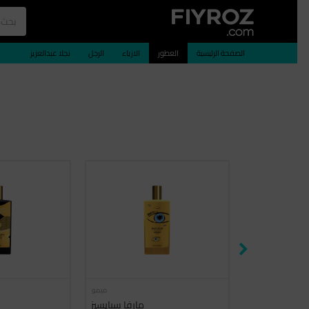
الصفحة الرئيسية
العطور
الازياء
الرجل
نجلا عبدالعزيز
ميمو
ميمو
روسيان ليذر
مارفا سبايسيز