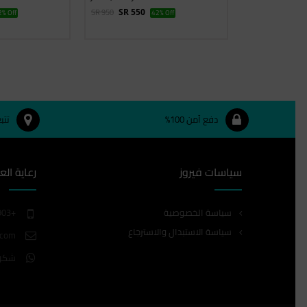
SR 950
SR 950
% Off
SR 550
42% Off
SR 550
دفع آمن 100%
تتب
سياسات فيروز
رعاية الع
سياسة الخصوصية
+966557080903
سياسة الاستبدال والاسترجاع
.com
شكو