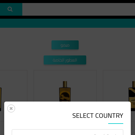
ميمو
العطور الخاصة
SELECT COUNTRY
ميمو
ميمو
ايتاليان ليذر
افريكان ليذر