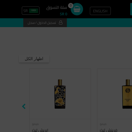
0
سلة التسوق
SR
ENGLISH
SR 0
تسجيل الدخول / سجل
اظهار الكل
ميمو
ميمو
فرينش ليذر
ايريش ليذر