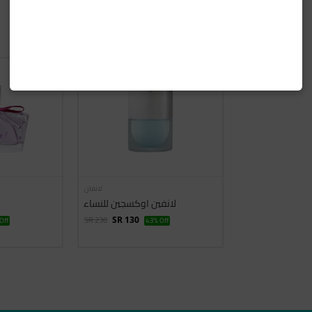
199 ريال وأقل
لانفان
لانفين اوكسجين للنساء
SR 230
Off
SR 130
43% Off