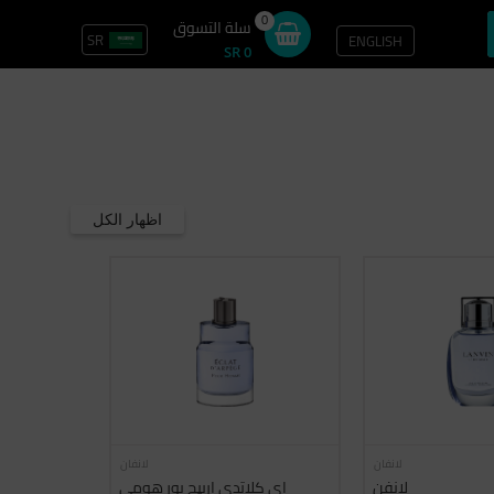
0
سلة التسوق
SR
ENGLISH
تسجيل الدخول / سجل
SR 0
اظهار الكل
لانفان
لانفان
لانفن
اي كلاتدي اربيج بور هومي