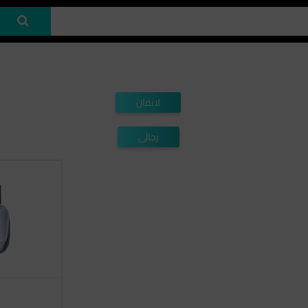
لانفان
رجالى