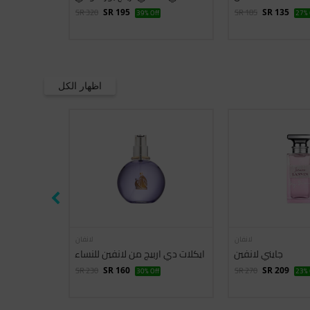
SR 320
SR 185
SR 195
39% Off
SR 135
27% 
اظهار الكل
لانفان
لانفان
جايني لانفين
ايكلات دي اربيج من لانفين للنساء
SR 230
SR 270
SR 160
30% Off
SR 209
23% 