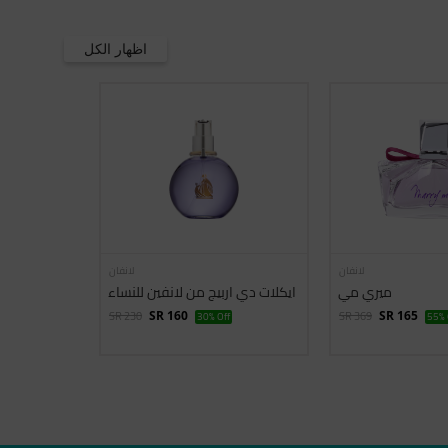
اظهار الكل
لانفان
لانفان
ميري مي
ايكلات دي اربيج من لانفين للنساء
SR 230
SR 369
SR 160
30% Off
SR 165
55% 