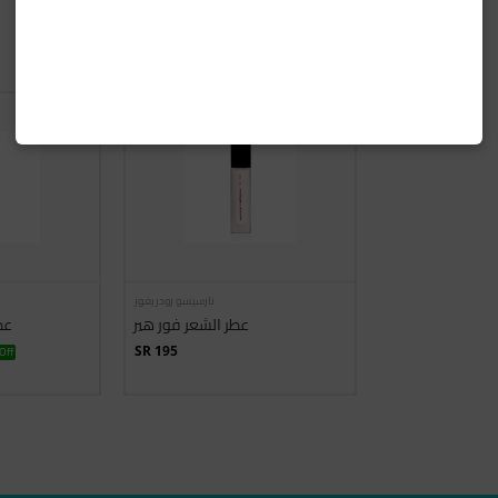
عطور الشعر
نارسيسو رودريغوز
عطر الشعر فور هير
عط
Off
SR 195