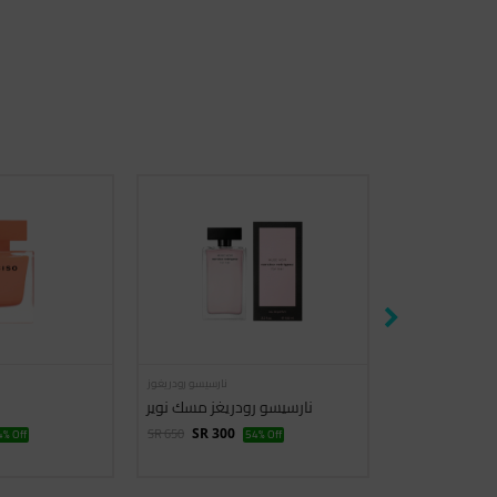
نارسيسو رودريغوز
نارسيسو رودريغوز
باتشولي مسك
نارسيسو رودريغز مسك نوير
SR 650
SR 810
% Off
SR 300
54% Off
SR 450