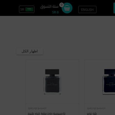
0
سلة التسوق
SR
ENGLISH
تسجيل الدخول / سجل
SR 0
اظهار الكل
نارسيسو رودريغوز
نارسيسو رودريغوز
بلو نوير
نارسيسو رودريغيز فور هيم