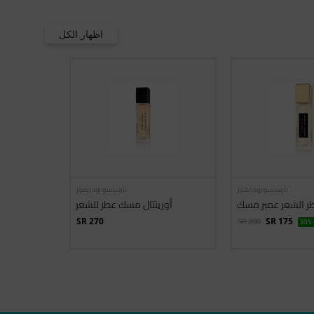
اظهار الكل
نارسيسو رودريغوز
نارسيسو رودريغوز
ر الشعر عمبر مسك
أورينتال مسك عطر للشعر
SR 280
SR 270
SR 175
38% 