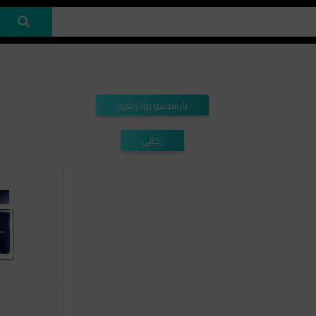
نارسيسو رودريغوز
رجالى