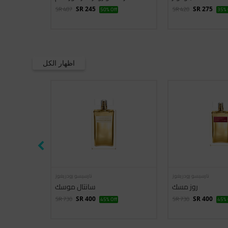
SR 487
SR 420
SR 245
50% Off
SR 275
35% 
اظهار الكل
نارسيسو رودريغوز
نارسيسو رودريغوز
روز مسك
سانتال موسك
SR 730
SR 730
SR 400
45% Off
SR 400
45% 